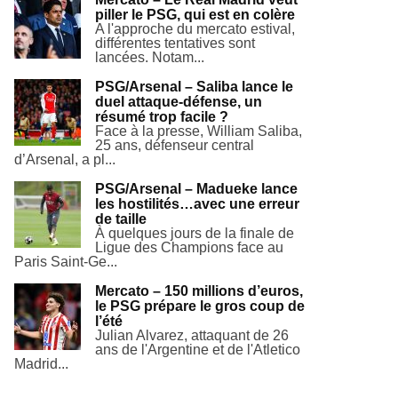
piller le PSG, qui est en colère
A l'approche du mercato estival,
différentes tentatives sont
lancées. Notam...
PSG/Arsenal – Saliba lance le
duel attaque-défense, un
résumé trop facile ?
Face à la presse, William Saliba,
25 ans, défenseur central
d’Arsenal, a pl...
PSG/Arsenal – Madueke lance
les hostilités…avec une erreur
de taille
À quelques jours de la finale de
Ligue des Champions face au
Paris Saint-Ge...
Mercato – 150 millions d’euros,
le PSG prépare le gros coup de
l’été
Julian Alvarez, attaquant de 26
ans de l'Argentine et de l'Atletico
Madrid...