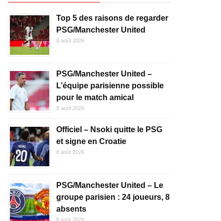
Top 5 des raisons de regarder
PSG/Manchester United
8 août 2026
PSG/Manchester United –
L’équipe parisienne possible
pour le match amical
8 août 2026
Officiel – Nsoki quitte le PSG
et signe en Croatie
8 août 2026
PSG/Manchester United – Le
groupe parisien : 24 joueurs, 8
absents
8 août 2026