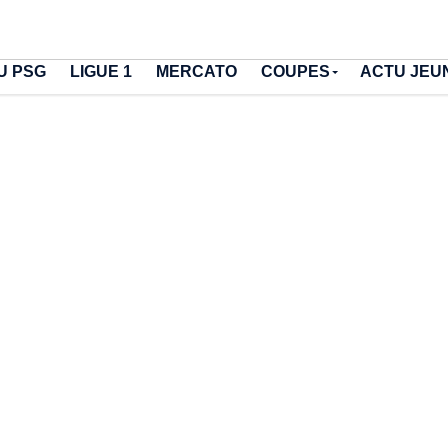
U PSG
LIGUE 1
MERCATO
COUPES
ACTU JEU