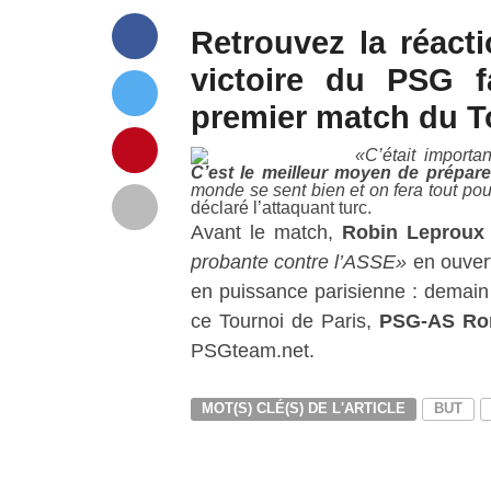
Retrouvez la réact
victoire du PSG f
premier match du To
«C’était import
C’est le meilleur moyen de prépar
monde se sent bien et on fera tout po
déclaré l’attaquant turc.
Avant le match,
Robin Leproux
probante contre l’ASSE»
en ouver
en puissance parisienne : demain
ce Tournoi de Paris,
PSG-AS R
PSGteam.net.
MOT(S) CLÉ(S) DE L'ARTICLE
BUT