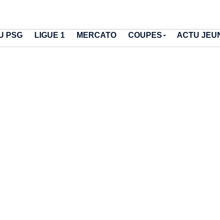
U PSG
LIGUE 1
MERCATO
COUPES
ACTU JEU