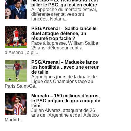
piller le PSG, qui est en colère
A l'approche du mercato estival,
différentes tentatives sont
lancées. Notam...
PSG/Arsenal – Saliba lance le
duel attaque-défense, un
résumé trop facile ?
Face à la presse, William Saliba,
25 ans, défenseur central
d’Arsenal, a pl...
PSG/Arsenal – Madueke lance
les hostilités…avec une erreur
de taille
À quelques jours de la finale de
Ligue des Champions face au
Paris Saint-Ge...
Mercato – 150 millions d’euros,
le PSG prépare le gros coup de
l’été
Julian Alvarez, attaquant de 26
ans de l'Argentine et de l'Atletico
Madrid...