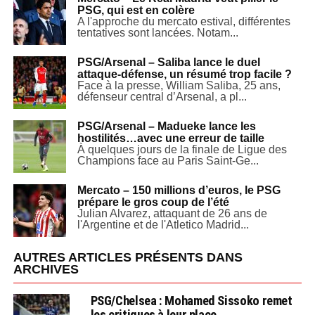
PSG, qui est en colère
A l'approche du mercato estival, différentes
tentatives sont lancées. Notam...
PSG/Arsenal – Saliba lance le duel
attaque-défense, un résumé trop facile ?
Face à la presse, William Saliba, 25 ans,
défenseur central d’Arsenal, a pl...
PSG/Arsenal – Madueke lance les
hostilités…avec une erreur de taille
À quelques jours de la finale de Ligue des
Champions face au Paris Saint-Ge...
Mercato – 150 millions d’euros, le PSG
prépare le gros coup de l’été
Julian Alvarez, attaquant de 26 ans de
l'Argentine et de l'Atletico Madrid...
AUTRES ARTICLES PRÉSENTS DANS
ARCHIVES
PSG/Chelsea : Mohamed Sissoko remet
les critiques à leur place