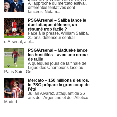
A l'approche du mercato estival,
différentes tentatives sont
lancées. Notam...
PSG/Arsenal – Saliba lance le
duel attaque-défense, un
résumé trop facile ?
Face à la presse, William Saliba,
25 ans, défenseur central
d’Arsenal, a pl...
PSG/Arsenal – Madueke lance
les hostilités…avec une erreur
de taille
À quelques jours de la finale de
Ligue des Champions face au
Paris Saint-Ge...
Mercato – 150 millions d’euros,
le PSG prépare le gros coup de
l’été
Julian Alvarez, attaquant de 26
ans de l'Argentine et de l'Atletico
Madrid...