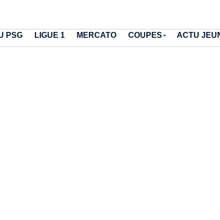
U PSG
LIGUE 1
MERCATO
COUPES
ACTU JEU