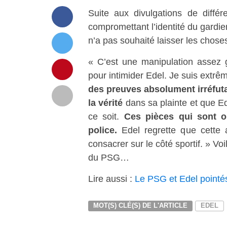
Suite aux divulgations de diffé
compromettant l’identité du gardi
n’a pas souhaité laisser les chose
« C’est une manipulation assez gr
pour intimider Edel. Je suis extrêm
des preuves absolument irréfutab
la vérité
dans sa plainte et que E
ce soit.
Ces pièces qui sont o
police.
Edel regrette que cette a
consacrer sur le côté sportif. » Vo
du PSG…
Lire aussi :
Le PSG et Edel pointés
MOT(S) CLÉ(S) DE L'ARTICLE
EDEL