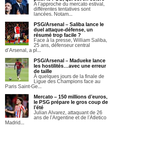
A l'approche du mercato estival,
différentes tentatives sont
lancées. Notam...
PSG/Arsenal – Saliba lance le
duel attaque-défense, un
résumé trop facile ?
Face à la presse, William Saliba,
25 ans, défenseur central
d’Arsenal, a pl...
PSG/Arsenal – Madueke lance
les hostilités…avec une erreur
de taille
À quelques jours de la finale de
Ligue des Champions face au
Paris Saint-Ge...
Mercato – 150 millions d’euros,
le PSG prépare le gros coup de
l’été
Julian Alvarez, attaquant de 26
ans de l'Argentine et de l'Atletico
Madrid...