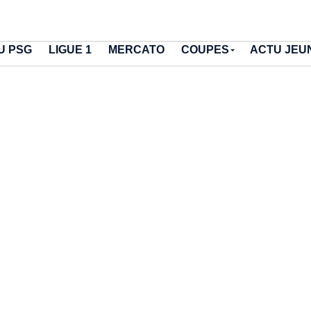
U PSG
LIGUE 1
MERCATO
COUPES
ACTU JEU