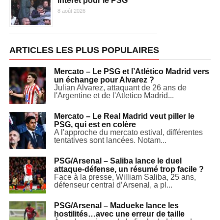
intérêt pour le PSG
8 août 2026
ARTICLES LES PLUS POPULAIRES
Mercato – Le PSG et l’Atlético Madrid vers
un échange pour Alvarez ?
Julian Alvarez, attaquant de 26 ans de
l'Argentine et de l'Atletico Madrid...
Mercato – Le Real Madrid veut piller le
PSG, qui est en colère
A l'approche du mercato estival, différentes
tentatives sont lancées. Notam...
PSG/Arsenal – Saliba lance le duel
attaque-défense, un résumé trop facile ?
Face à la presse, William Saliba, 25 ans,
défenseur central d’Arsenal, a pl...
PSG/Arsenal – Madueke lance les
hostilités…avec une erreur de taille