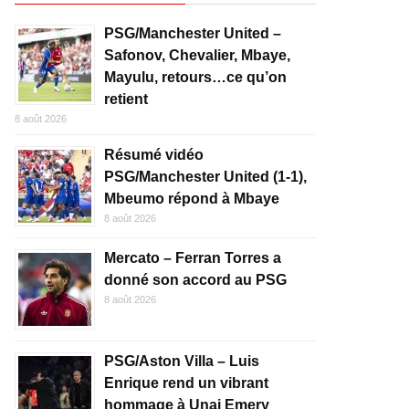
PSG/Manchester United –
Safonov, Chevalier, Mbaye,
Mayulu, retours…ce qu’on
retient
8 août 2026
Résumé vidéo
PSG/Manchester United (1-1),
Mbeumo répond à Mbaye
8 août 2026
Mercato – Ferran Torres a
donné son accord au PSG
8 août 2026
PSG/Aston Villa – Luis
Enrique rend un vibrant
hommage à Unai Emery