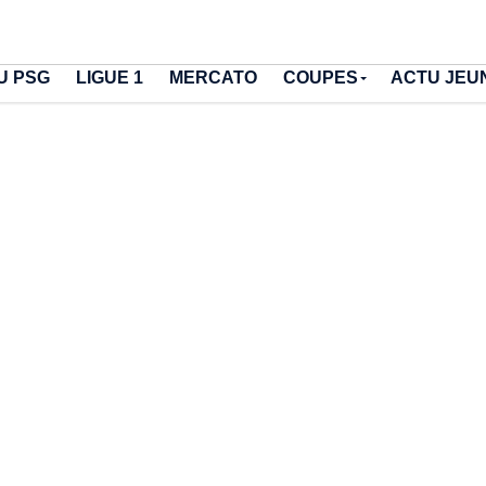
U PSG
LIGUE 1
MERCATO
COUPES
ACTU JEU