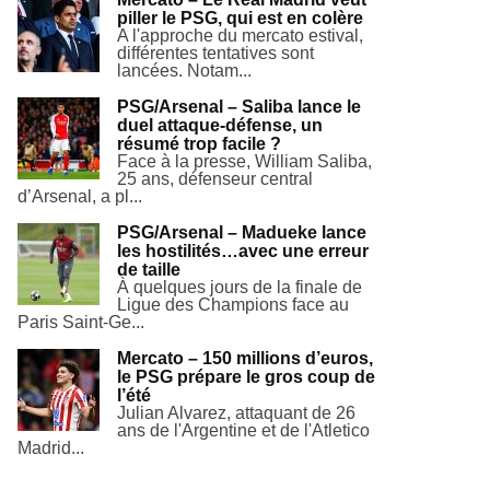
piller le PSG, qui est en colère
A l'approche du mercato estival,
différentes tentatives sont
lancées. Notam...
PSG/Arsenal – Saliba lance le
duel attaque-défense, un
résumé trop facile ?
Face à la presse, William Saliba,
25 ans, défenseur central
d’Arsenal, a pl...
PSG/Arsenal – Madueke lance
les hostilités…avec une erreur
de taille
À quelques jours de la finale de
Ligue des Champions face au
Paris Saint-Ge...
Mercato – 150 millions d’euros,
le PSG prépare le gros coup de
l’été
Julian Alvarez, attaquant de 26
ans de l'Argentine et de l'Atletico
Madrid...