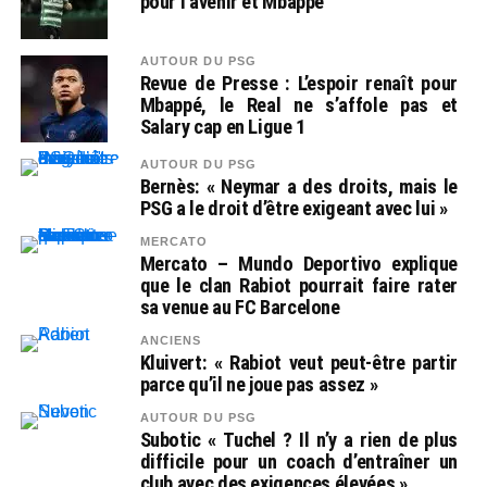
pour l’avenir et Mbappé
AUTOUR DU PSG
Revue de Presse : L’espoir renaît pour
Mbappé, le Real ne s’affole pas et
Salary cap en Ligue 1
AUTOUR DU PSG
Bernès: « Neymar a des droits, mais le
PSG a le droit d’être exigeant avec lui »
MERCATO
Mercato – Mundo Deportivo explique
que le clan Rabiot pourrait faire rater
sa venue au FC Barcelone
ANCIENS
Kluivert: « Rabiot veut peut-être partir
parce qu’il ne joue pas assez »
AUTOUR DU PSG
Subotic « Tuchel ? Il n’y a rien de plus
difficile pour un coach d’entraîner un
club avec des exigences élevées »