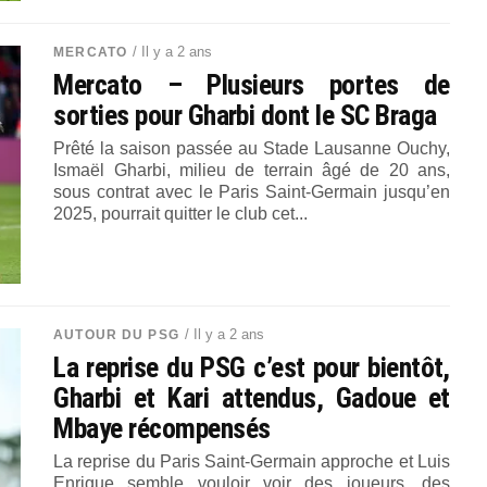
/ Il y a 2 ans
MERCATO
Mercato – Plusieurs portes de
sorties pour Gharbi dont le SC Braga
Prêté la saison passée au Stade Lausanne Ouchy,
Ismaël Gharbi, milieu de terrain âgé de 20 ans,
sous contrat avec le Paris Saint-Germain jusqu’en
2025, pourrait quitter le club cet...
/ Il y a 2 ans
AUTOUR DU PSG
La reprise du PSG c’est pour bientôt,
Gharbi et Kari attendus, Gadoue et
Mbaye récompensés
La reprise du Paris Saint-Germain approche et Luis
Enrique semble vouloir voir des joueurs, des