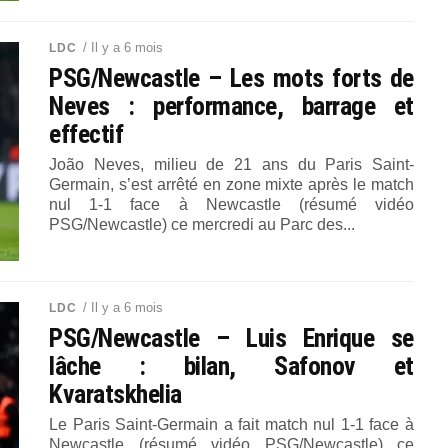
/ Il y a 6 mois
LDC
PSG/Newcastle – Les mots forts de
Neves : performance, barrage et
effectif
João Neves, milieu de 21 ans du Paris Saint-
Germain, s’est arrêté en zone mixte après le match
nul 1-1 face à Newcastle (résumé vidéo
PSG/Newcastle) ce mercredi au Parc des...
/ Il y a 6 mois
LDC
PSG/Newcastle – Luis Enrique se
lâche : bilan, Safonov et
Kvaratskhelia
Le Paris Saint-Germain a fait match nul 1-1 face à
Newcastle (résumé vidéo PSG/Newcastle) ce