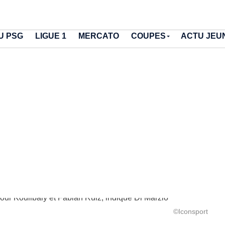
U PSG
LIGUE 1
MERCATO
COUPES
ACTU JEU
©Iconsport