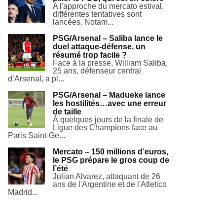
A l'approche du mercato estival,
différentes tentatives sont
lancées. Notam...
PSG/Arsenal – Saliba lance le
duel attaque-défense, un
résumé trop facile ?
Face à la presse, William Saliba,
25 ans, défenseur central
d’Arsenal, a pl...
PSG/Arsenal – Madueke lance
les hostilités…avec une erreur
de taille
À quelques jours de la finale de
Ligue des Champions face au
Paris Saint-Ge...
Mercato – 150 millions d’euros,
le PSG prépare le gros coup de
l’été
Julian Alvarez, attaquant de 26
ans de l'Argentine et de l'Atletico
Madrid...