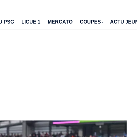
U PSG
LIGUE 1
MERCATO
COUPES
ACTU JEU