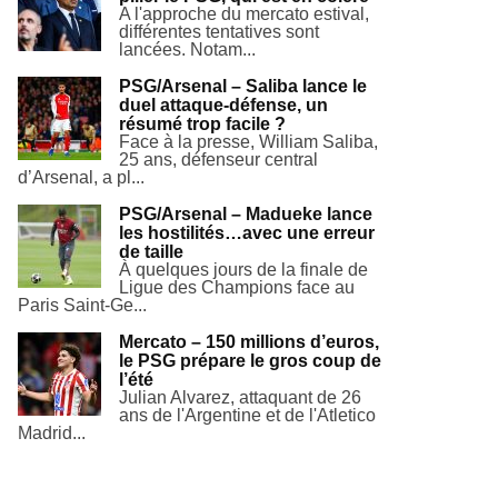
A l'approche du mercato estival,
différentes tentatives sont
lancées. Notam...
PSG/Arsenal – Saliba lance le
duel attaque-défense, un
résumé trop facile ?
Face à la presse, William Saliba,
25 ans, défenseur central
d’Arsenal, a pl...
PSG/Arsenal – Madueke lance
les hostilités…avec une erreur
de taille
À quelques jours de la finale de
Ligue des Champions face au
Paris Saint-Ge...
Mercato – 150 millions d’euros,
le PSG prépare le gros coup de
l’été
Julian Alvarez, attaquant de 26
ans de l'Argentine et de l'Atletico
Madrid...