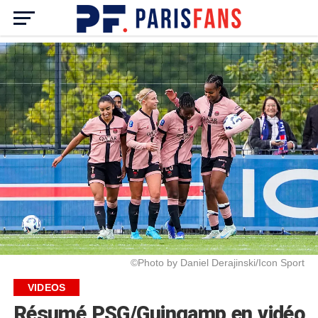
©Photo by Daniel Derajinski/Icon Sport
VIDEOS
Résumé PSG/Guingamp en vidéo