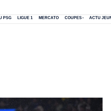
U PSG
LIGUE 1
MERCATO
COUPES
ACTU JEU