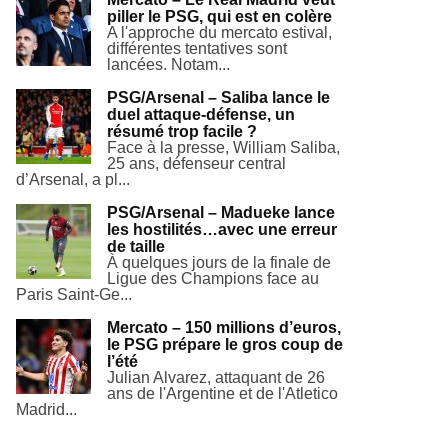
piller le PSG, qui est en colère
A l'approche du mercato estival,
différentes tentatives sont
lancées. Notam...
PSG/Arsenal – Saliba lance le
duel attaque-défense, un
résumé trop facile ?
Face à la presse, William Saliba,
25 ans, défenseur central
d’Arsenal, a pl...
PSG/Arsenal – Madueke lance
les hostilités…avec une erreur
de taille
À quelques jours de la finale de
Ligue des Champions face au
Paris Saint-Ge...
Mercato – 150 millions d’euros,
le PSG prépare le gros coup de
l’été
Julian Alvarez, attaquant de 26
ans de l'Argentine et de l'Atletico
Madrid...