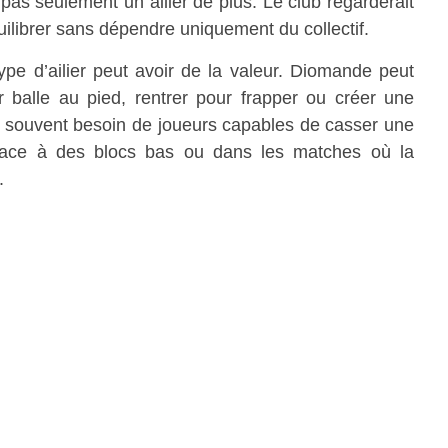
 pas seulement un ailier de plus. Le club regarderait
uilibrer sans dépendre uniquement du collectif.
ype d’ailier peut avoir de la valeur. Diomande peut
r balle au pied, rentrer pour frapper ou créer une
s a souvent besoin de joueurs capables de casser une
 face à des blocs bas ou dans les matches où la
.