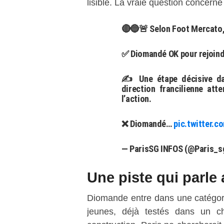
lisible. La vraie question concerne 
🔴🔵🚨 Selon Foot Mercato, 
✅ Diomandé OK pour rejoindr
✍️ Une étape décisive da
direction francilienne att
l’action.
❌ Diomandé…
pic.twitter.
— ParisSG INFOS (@Paris_s
Une piste qui parle 
Diomande entre dans une catégori
jeunes, déjà testés dans un c