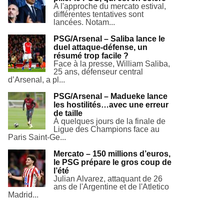
A l'approche du mercato estival,
différentes tentatives sont
lancées. Notam...
PSG/Arsenal – Saliba lance le
duel attaque-défense, un
résumé trop facile ?
Face à la presse, William Saliba,
25 ans, défenseur central
d’Arsenal, a pl...
PSG/Arsenal – Madueke lance
les hostilités…avec une erreur
de taille
À quelques jours de la finale de
Ligue des Champions face au
Paris Saint-Ge...
Mercato – 150 millions d’euros,
le PSG prépare le gros coup de
l’été
Julian Alvarez, attaquant de 26
ans de l'Argentine et de l'Atletico
Madrid...