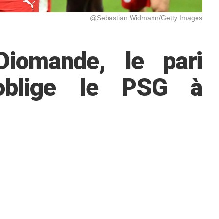
@Sebastian Widmann/Getty Images
iomande, le pari
 oblige le PSG à