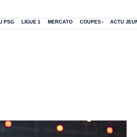
U PSG
LIGUE 1
MERCATO
COUPES
ACTU JEU