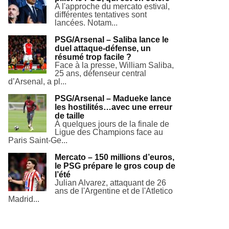
A l'approche du mercato estival,
différentes tentatives sont
lancées. Notam...
PSG/Arsenal – Saliba lance le
duel attaque-défense, un
résumé trop facile ?
Face à la presse, William Saliba,
25 ans, défenseur central
d’Arsenal, a pl...
PSG/Arsenal – Madueke lance
les hostilités…avec une erreur
de taille
À quelques jours de la finale de
Ligue des Champions face au
Paris Saint-Ge...
Mercato – 150 millions d’euros,
le PSG prépare le gros coup de
l’été
Julian Alvarez, attaquant de 26
ans de l'Argentine et de l'Atletico
Madrid...