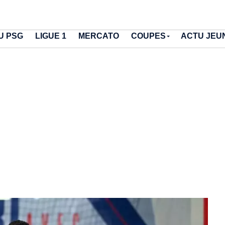
U PSG
LIGUE 1
MERCATO
COUPES
ACTU JEU