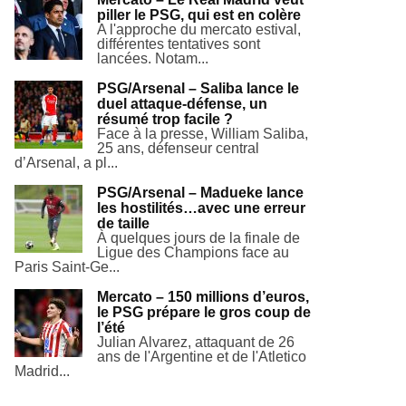
piller le PSG, qui est en colère
A l'approche du mercato estival,
différentes tentatives sont
lancées. Notam...
PSG/Arsenal – Saliba lance le
duel attaque-défense, un
résumé trop facile ?
Face à la presse, William Saliba,
25 ans, défenseur central
d’Arsenal, a pl...
PSG/Arsenal – Madueke lance
les hostilités…avec une erreur
de taille
À quelques jours de la finale de
Ligue des Champions face au
Paris Saint-Ge...
Mercato – 150 millions d’euros,
le PSG prépare le gros coup de
l’été
Julian Alvarez, attaquant de 26
ans de l'Argentine et de l'Atletico
Madrid...