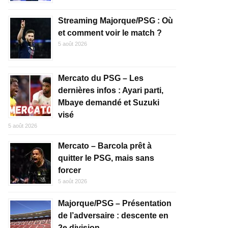
Streaming Majorque/PSG : Où
et comment voir le match ?
5 août 2026
Mercato du PSG – Les
dernières infos : Ayari parti,
Mbaye demandé et Suzuki
visé
5 août 2026
Mercato – Barcola prêt à
quitter le PSG, mais sans
forcer
5 août 2026
Majorque/PSG – Présentation
de l’adversaire : descente en
2e division