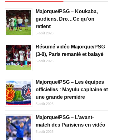
Majorque/PSG – Koukaba,
gardiens, Dro…Ce qu’on
retient
5 août 2026
Résumé vidéo Majorque/PSG
(3-0), Paris remanié et balayé
5 août 2026
Majorque/PSG – Les équipes
officielles : Mayulu capitaine et
une grande première
5 août 2026
Majorque/PSG – L’avant-
match des Parisiens en vidéo
5 août 2026