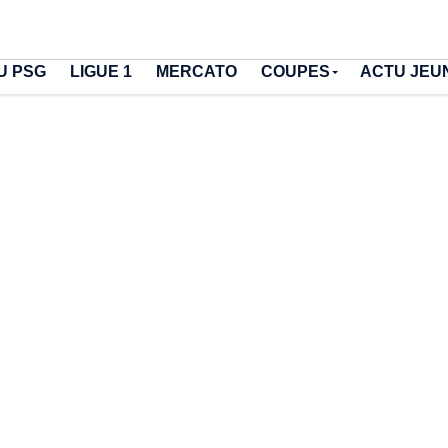
U PSG
LIGUE 1
MERCATO
COUPES
ACTU JEU