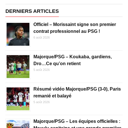
DERNIERS ARTICLES
Officiel – Morissaint signe son premier
contrat professionnel au PSG !
6 août 2026
Majorque/PSG – Koukaba, gardiens,
Dro…Ce qu’on retient
5 août 2026
Résumé vidéo Majorque/PSG (3-0), Paris
remanié et balayé
5 août 2026
Majorque/PSG – Les équipes officielles :