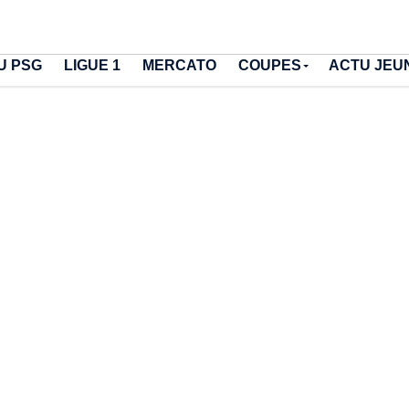
U PSG
LIGUE 1
MERCATO
COUPES
ACTU JEU