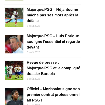
Majorque/PSG – Ndjantou ne
mâche pas ses mots après la
défaite
6 août 2026
Majorque/PSG – Luis Enrique
souligne l’essentiel et regarde
devant
6 août 2026
Revue de presse :
Majorque/PSG et le compliqué
dossier Barcola
6 août 2026
Officiel – Morissaint signe son
premier contrat professionnel
au PSG !