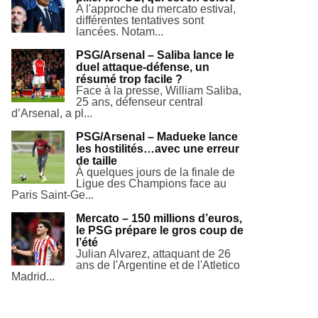
A l'approche du mercato estival,
différentes tentatives sont
lancées. Notam...
PSG/Arsenal – Saliba lance le
duel attaque-défense, un
résumé trop facile ?
Face à la presse, William Saliba,
25 ans, défenseur central
d’Arsenal, a pl...
PSG/Arsenal – Madueke lance
les hostilités…avec une erreur
de taille
À quelques jours de la finale de
Ligue des Champions face au
Paris Saint-Ge...
Mercato – 150 millions d’euros,
le PSG prépare le gros coup de
l’été
Julian Alvarez, attaquant de 26
ans de l'Argentine et de l'Atletico
Madrid...