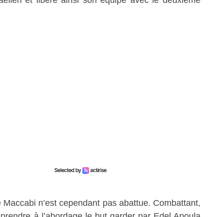
 Maccabi n’est cependant pas abattue. Combattant,
e prendre à l’abordage le but garder par Edel Apoula