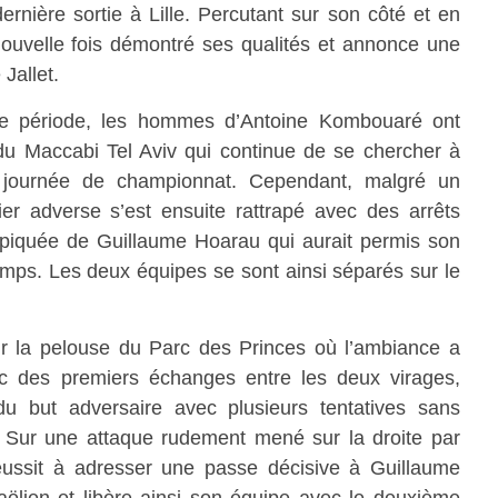
rnière sortie à Lille. Percutant sur son côté et en
nouvelle fois démontré ses qualités et annonce une
Jallet.
re période, les hommes d’Antoine Kombouaré ont
du Maccabi Tel Aviv qui continue de se chercher à
 journée de championnat. Cependant, malgré un
ier adverse s’est ensuite rattrapé avec des arrêts
 piquée de Guillaume Hoarau qui aurait permis son
temps. Les deux équipes se sont ainsi séparés sur le
r la pelouse du Parc des Princes où l’ambiance a
c des premiers échanges entre les deux virages,
 du but adversaire avec plusieurs tentatives sans
. Sur une attaque rudement mené sur la droite par
 réussit à adresser une passe décisive à Guillaume
raëlien et libère ainsi son équipe avec le deuxième