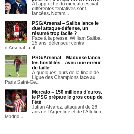
A l'approche du mercato estival,
différentes tentatives sont
lancées. Notam...
PSG/Arsenal – Saliba lance le
duel attaque-défense, un
résumé trop facile ?
Face à la presse, William Saliba,
25 ans, défenseur central
d’Arsenal, a pl...
PSG/Arsenal – Madueke lance
les hostilités…avec une erreur
de taille
À quelques jours de la finale de
Ligue des Champions face au
Paris Saint-Ge...
Mercato – 150 millions d’euros,
le PSG prépare le gros coup de
l’été
Julian Alvarez, attaquant de 26
ans de l'Argentine et de l'Atletico
Madrid...