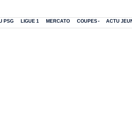
U PSG
LIGUE 1
MERCATO
COUPES
ACTU JEU