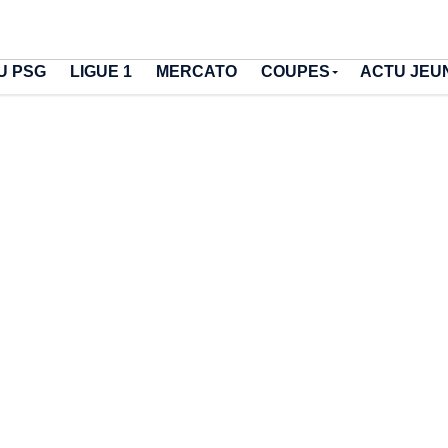
U PSG
LIGUE 1
MERCATO
COUPES
ACTU JEU