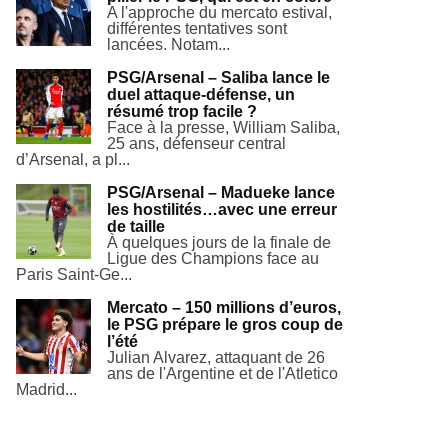
A l'approche du mercato estival,
différentes tentatives sont
lancées. Notam...
PSG/Arsenal – Saliba lance le
duel attaque-défense, un
résumé trop facile ?
Face à la presse, William Saliba,
25 ans, défenseur central
d’Arsenal, a pl...
PSG/Arsenal – Madueke lance
les hostilités…avec une erreur
de taille
À quelques jours de la finale de
Ligue des Champions face au
Paris Saint-Ge...
Mercato – 150 millions d’euros,
le PSG prépare le gros coup de
l’été
Julian Alvarez, attaquant de 26
ans de l'Argentine et de l'Atletico
Madrid...