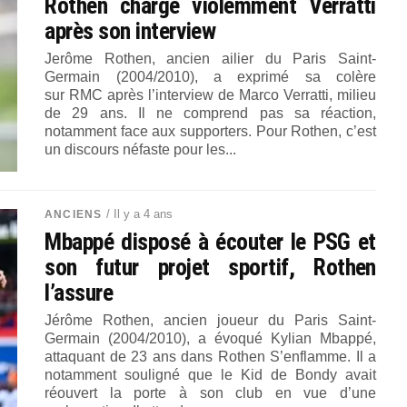
Rothen charge violemment Verratti
après son interview
Jerôme Rothen, ancien ailier du Paris Saint-
Germain (2004/2010), a exprimé sa colère
sur RMC après l’interview de Marco Verratti, milieu
de 29 ans. Il ne comprend pas sa réaction,
notamment face aux supporters. Pour Rothen, c’est
un discours néfaste pour les...
/ Il y a 4 ans
ANCIENS
Mbappé disposé à écouter le PSG et
son futur projet sportif, Rothen
l’assure
Jérôme Rothen, ancien joueur du Paris Saint-
Germain (2004/2010), a évoqué Kylian Mbappé,
attaquant de 23 ans dans Rothen S’enflamme. Il a
notamment souligné que le Kid de Bondy avait
réouvert la porte à son club en vue d’une