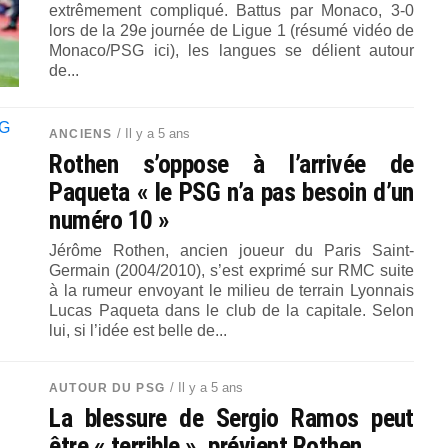
extrêmement compliqué. Battus par Monaco, 3-0
lors de la 29e journée de Ligue 1 (résumé vidéo de
Monaco/PSG ici), les langues se délient autour
de...
/ Il y a 5 ans
ANCIENS
Rothen s’oppose à l’arrivée de
Paqueta « le PSG n’a pas besoin d’un
numéro 10 »
Jérôme Rothen, ancien joueur du Paris Saint-
Germain (2004/2010), s’est exprimé sur RMC suite
à la rumeur envoyant le milieu de terrain Lyonnais
Lucas Paqueta dans le club de la capitale. Selon
lui, si l’idée est belle de...
/ Il y a 5 ans
AUTOUR DU PSG
La blessure de Sergio Ramos peut
être « terrible », prévient Rothen