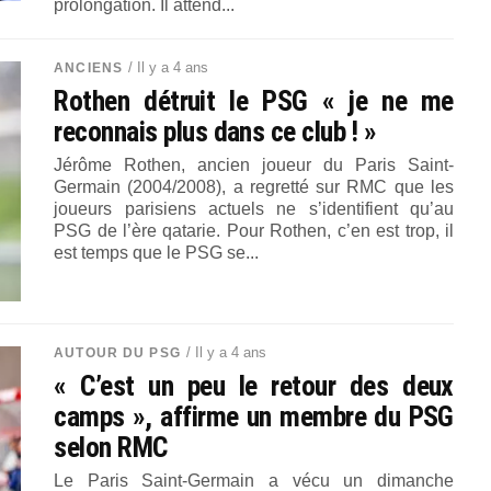
prolongation. Il attend...
/ Il y a 4 ans
ANCIENS
Rothen détruit le PSG « je ne me
reconnais plus dans ce club ! »
Jérôme Rothen, ancien joueur du Paris Saint-
Germain (2004/2008), a regretté sur RMC que les
joueurs parisiens actuels ne s’identifient qu’au
PSG de l’ère qatarie. Pour Rothen, c’en est trop, il
est temps que le PSG se...
/ Il y a 4 ans
AUTOUR DU PSG
« C’est un peu le retour des deux
camps », affirme un membre du PSG
selon RMC
Le Paris Saint-Germain a vécu un dimanche