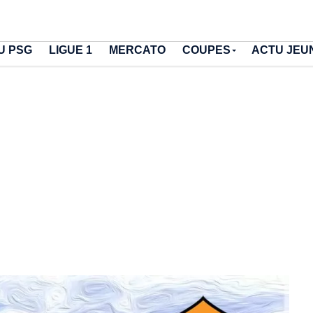
U PSG
LIGUE 1
MERCATO
COUPES
ACTU JEU