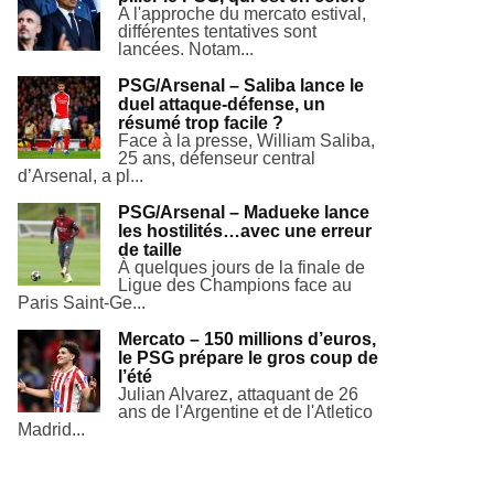
A l'approche du mercato estival,
différentes tentatives sont
lancées. Notam...
PSG/Arsenal – Saliba lance le
duel attaque-défense, un
résumé trop facile ?
Face à la presse, William Saliba,
25 ans, défenseur central
d’Arsenal, a pl...
PSG/Arsenal – Madueke lance
les hostilités…avec une erreur
de taille
À quelques jours de la finale de
Ligue des Champions face au
Paris Saint-Ge...
Mercato – 150 millions d’euros,
le PSG prépare le gros coup de
l’été
Julian Alvarez, attaquant de 26
ans de l'Argentine et de l'Atletico
Madrid...