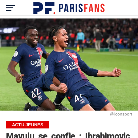
@iconsport
ACTU JEUNES
Mayulu se confie : Ibrahimovic,