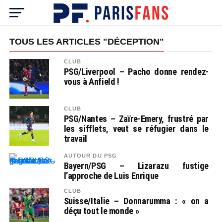
TOUS LES ARTICLES "DÉCEPTION"
CLUB
PSG/Liverpool – Pacho donne rendez-
vous à Anfield !
CLUB
PSG/Nantes – Zaïre-Emery, frustré par
les sifflets, veut se réfugier dans le
travail
AUTOUR DU PSG
Bayern/PSG – Lizarazu fustige
l’approche de Luis Enrique
CLUB
Suisse/Italie – Donnarumma : « on a
déçu tout le monde »