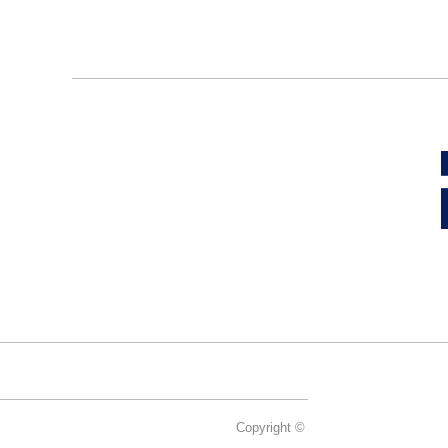
Mention
Copyright © 2015-2024 Parisfans.fr, 1