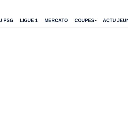
U PSG
LIGUE 1
MERCATO
COUPES
ACTU JEU