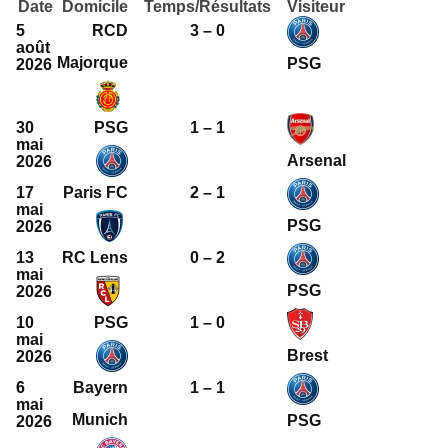
Date
Domicile
Temps/Résultats
Visiteur
5
RCD
3 – 0
août
Majorque
PSG
2026
30
PSG
1 – 1
mai
Arsenal
2026
17
Paris FC
2 – 1
mai
PSG
2026
13
RC Lens
0 – 2
mai
PSG
2026
10
PSG
1 – 0
mai
Brest
2026
6
Bayern
1 – 1
mai
Munich
PSG
2026