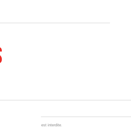
es-nous
reproduction de ce site est interdite.