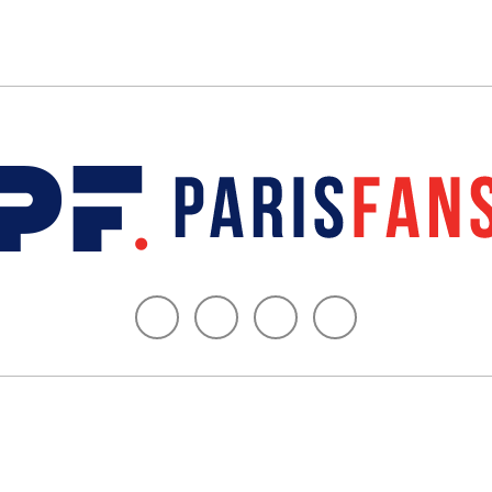
s légales
Nous contacter
Politique de confidentialité
Qui somm
er site amateur dédié à l'actualité du PSG - Tous les droits sont réservés. La 