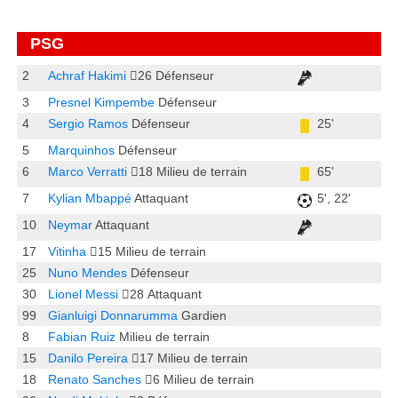
PSG
2
Achraf Hakimi
26
Défenseur
3
Presnel Kimpembe
Défenseur
4
Sergio Ramos
Défenseur
25'
5
Marquinhos
Défenseur
6
Marco Verratti
18
Milieu de terrain
65'
7
Kylian Mbappé
Attaquant
5', 22'
10
Neymar
Attaquant
17
Vitinha
15
Milieu de terrain
25
Nuno Mendes
Défenseur
30
Lionel Messi
28
Attaquant
99
Gianluigi Donnarumma
Gardien
8
Fabian Ruiz
Milieu de terrain
15
Danilo Pereira
17
Milieu de terrain
18
Renato Sanches
6
Milieu de terrain