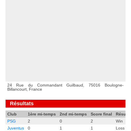
24 Rue du Commandant Guilbaud, 75016 Boulogne-
Billancourt, France
Résultats
Club
1ère mi-temps
2nd mi-temps
Score final
Résulta
PSG
2
0
2
Win
Juventus
0
1
1
Loss