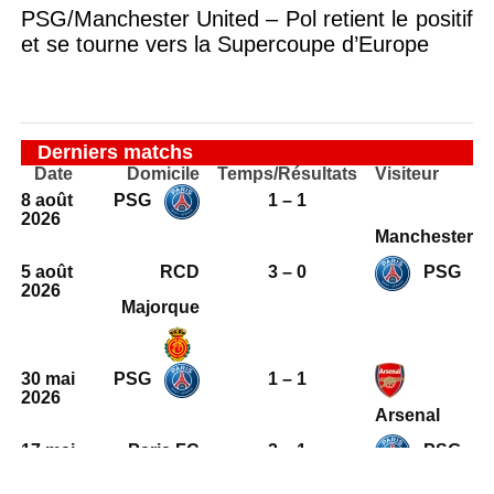
PSG/Manchester United – Pol retient le positif
et se tourne vers la Supercoupe d’Europe
Derniers matchs
Date
Domicile
Temps/Résultats
Visiteur
8 août
PSG
1 – 1
2026
Manchester
5 août
RCD
3 – 0
PSG
2026
Majorque
30 mai
PSG
1 – 1
2026
Arsenal
17 mai
Paris FC
2 – 1
PSG
2026