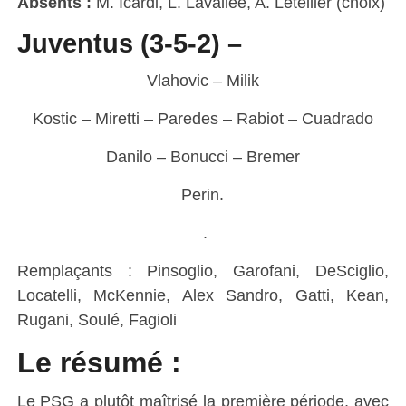
Absents :
M. Icardi, L. Lavallée, A. Letellier (choix)
Juventus (3-5-2) –
Vlahovic – Milik
Kostic – Miretti – Paredes – Rabiot – Cuadrado
Danilo – Bonucci – Bremer
Perin.
.
Remplaçants : Pinsoglio, Garofani, DeSciglio,
Locatelli, McKennie, Alex Sandro, Gatti, Kean,
Rugani, Soulé, Fagioli
Le résumé :
Le PSG a plutôt maîtrisé la première période, avec