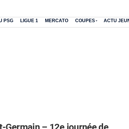
U PSG
LIGUE 1
MERCATO
COUPES
ACTU JEU
nt-Germain – 12e journée de