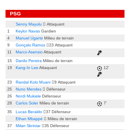
PSG
Senny Mayulu
Attaquant
1
Keylor Navas
Gardien
4
Manuel Ugarte
Milieu de terrain
9
Gonçalo Ramos
23
Attaquant
11
Marco Asensio
Attaquant
15
Danilo Pereira
Milieu de terrain
19
Kang-In Lee
Attaquant
12'
23
Randal Kolo Muani
9
Attaquant
25
Nuno Mendes
Défenseur
26
Nordi Mukiele
Défenseur
28
Carlos Soler
Milieu de terrain
7'
35
Lucas Beraldo
37
Défenseur
Ethan Mbappé
Milieu de terrain
37
Milan Skriniar
35
Défenseur