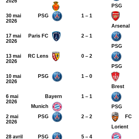
2026
PSG
30 mai
PSG
1 – 1
2026
Arsenal
17 mai
Paris FC
2 – 1
2026
PSG
13 mai
RC Lens
0 – 2
2026
PSG
10 mai
PSG
1 – 0
2026
Brest
6 mai
Bayern
1 – 1
2026
Munich
PSG
2 mai
PSG
2 – 2
FC
2026
Lorient
28 avril
PSG
5 – 4