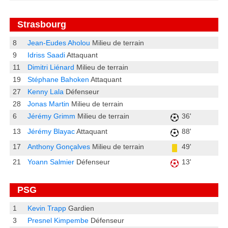
Strasbourg
8
Jean-Eudes Aholou
Milieu de terrain
9
Idriss Saadi
Attaquant
11
Dimitri Liénard
Milieu de terrain
19
Stéphane Bahoken
Attaquant
27
Kenny Lala
Défenseur
28
Jonas Martin
Milieu de terrain
6
Jérémy Grimm
Milieu de terrain
36'
13
Jérémy Blayac
Attaquant
88'
17
Anthony Gonçalves
Milieu de terrain
49'
21
Yoann Salmier
Défenseur
13'
PSG
1
Kevin Trapp
Gardien
3
Presnel Kimpembe
Défenseur