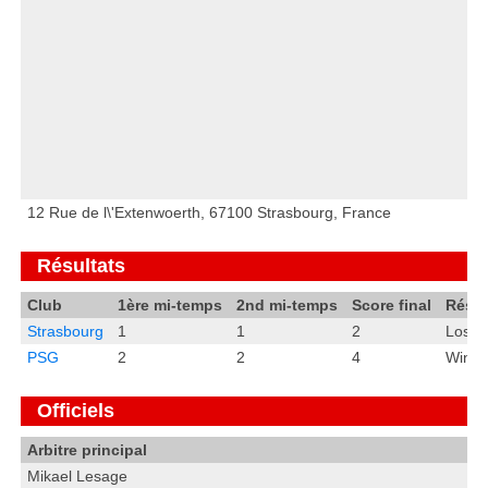
12 Rue de l\'Extenwoerth, 67100 Strasbourg, France
Résultats
Club
1ère mi-temps
2nd mi-temps
Score final
Résul
Strasbourg
1
1
2
Loss
PSG
2
2
4
Win
Officiels
Arbitre principal
Mikael Lesage