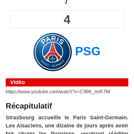
/
4
PSG
Vidéo
https://www.youtube.com/watch?v=C9IlK_mrK7M
Récapitulatif
Strasbourg accueille le Paris Saint-Germain.
Les Alsaciens, une dizaine de jours après avoir
fait chuter les Parisiens, voudront rééditer