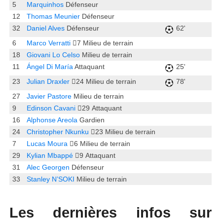
5
Marquinhos
Défenseur
12
Thomas Meunier
Défenseur
32
Daniel Alves
Défenseur
62'
6
Marco Verratti
7
Milieu de terrain
18
Giovani Lo Celso
Milieu de terrain
11
Ángel Di María
Attaquant
25'
23
Julian Draxler
24
Milieu de terrain
78'
27
Javier Pastore
Milieu de terrain
9
Edinson Cavani
29
Attaquant
16
Alphonse Areola
Gardien
24
Christopher Nkunku
23
Milieu de terrain
7
Lucas Moura
6
Milieu de terrain
29
Kylian Mbappé
9
Attaquant
31
Alec Georgen
Défenseur
33
Stanley N’SOKI
Milieu de terrain
Les dernières infos sur