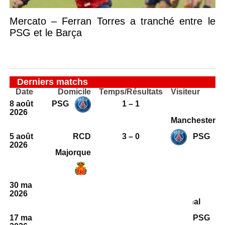
Mercato – Ferran Torres a tranché entre le
PSG et le Barça
Derniers matchs
Date
Domicile
Temps/Résultats
Visiteur
8 août
PSG
1 – 1
2026
Manchester
5 août
RCD
3 – 0
PSG
2026
Majorque
30 mai
PSG
1 – 1
2026
Arsenal
17 mai
Paris FC
2 – 1
PSG