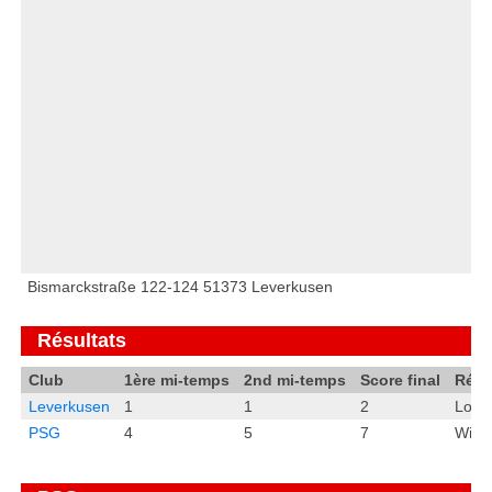
Bismarckstraße 122-124 51373 Leverkusen
Résultats
Club
1ère mi-temps
2nd mi-temps
Score final
Résu
Leverkusen
1
1
2
Loss
PSG
4
5
7
Win