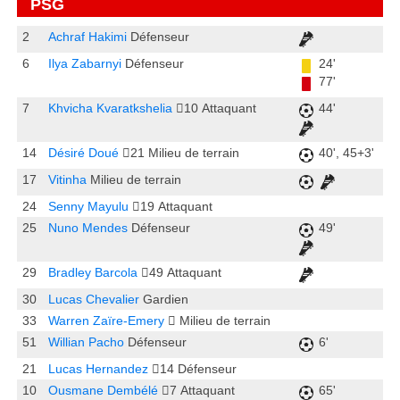
PSG
2
Achraf Hakimi
Défenseur
6
Ilya Zabarnyi
Défenseur
24'
77'
7
Khvicha Kvaratkshelia
10
Attaquant
44'
14
Désiré Doué
21
Milieu de terrain
40', 45+3'
17
Vitinha
Milieu de terrain
24
Senny Mayulu
19
Attaquant
25
Nuno Mendes
Défenseur
49'
29
Bradley Barcola
49
Attaquant
30
Lucas Chevalier
Gardien
33
Warren Zaïre-Emery
Milieu de terrain
51
Willian Pacho
Défenseur
6'
21
Lucas Hernandez
14
Défenseur
10
Ousmane Dembélé
7
Attaquant
65'