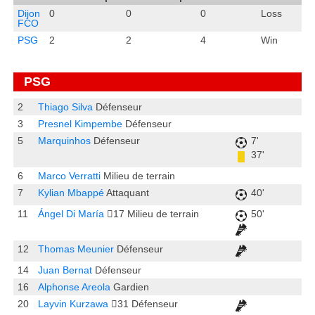
Dijon
0
0
0
Loss
FCO
PSG
2
2
4
Win
PSG
2
Thiago Silva
Défenseur
3
Presnel Kimpembe
Défenseur
5
Marquinhos
Défenseur
7'
37'
6
Marco Verratti
Milieu de terrain
7
Kylian Mbappé
Attaquant
40'
11
Ángel Di María
17
Milieu de terrain
50'
12
Thomas Meunier
Défenseur
14
Juan Bernat
Défenseur
16
Alphonse Areola
Gardien
20
Layvin Kurzawa
31
Défenseur