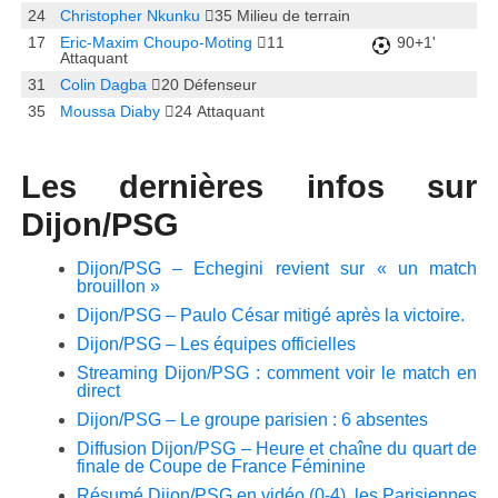
24
Christopher Nkunku
35
Milieu de terrain
17
Eric-Maxim Choupo-Moting
11
90+1'
Attaquant
31
Colin Dagba
20
Défenseur
35
Moussa Diaby
24
Attaquant
Les dernières infos sur
Dijon/PSG
Dijon/PSG – Echegini revient sur « un match
brouillon »
Dijon/PSG – Paulo César mitigé après la victoire.
Dijon/PSG – Les équipes officielles
Streaming Dijon/PSG : comment voir le match en
direct
Dijon/PSG – Le groupe parisien : 6 absentes
Diffusion Dijon/PSG – Heure et chaîne du quart de
finale de Coupe de France Féminine
Résumé Dijon/PSG en vidéo (0-4), les Parisiennes