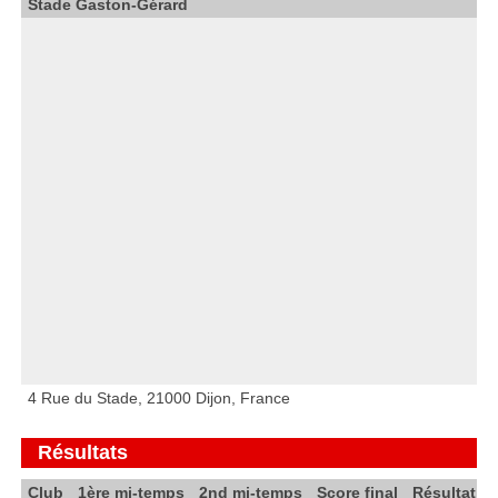
Stade Gaston-Gérard
4 Rue du Stade, 21000 Dijon, France
Résultats
Club
1ère mi-temps
2nd mi-temps
Score final
Résultat