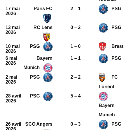
17 mai
Paris FC
2 – 1
PSG
2026
13 mai
RC Lens
0 – 2
PSG
2026
10 mai
PSG
1 – 0
Brest
2026
6 mai
Bayern
1 – 1
PSG
2026
Munich
2 mai
PSG
2 – 2
FC
2026
Lorient
28 avril
PSG
5 – 4
2026
Bayern
Munich
26 avril
SCO Angers
0 – 3
PSG
2026