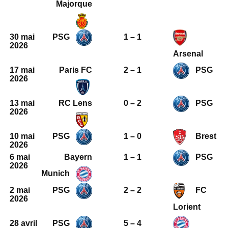
Majorque
30 mai
PSG
1 – 1
2026
Arsenal
17 mai
Paris FC
2 – 1
PSG
2026
13 mai
RC Lens
0 – 2
PSG
2026
10 mai
PSG
1 – 0
Brest
2026
6 mai
Bayern
1 – 1
PSG
2026
Munich
2 mai
PSG
2 – 2
FC
2026
Lorient
28 avril
PSG
5 – 4