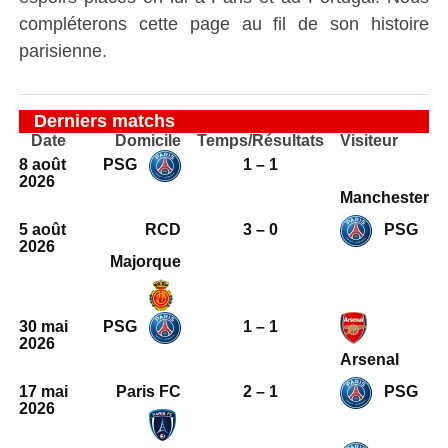
compléterons cette page au fil de son histoire
parisienne.
Derniers matchs
Date
Domicile
Temps/Résultats
Visiteur
8 août
PSG
1 – 1
2026
Manchester
5 août
RCD
3 – 0
PSG
2026
Majorque
30 mai
PSG
1 – 1
2026
Arsenal
17 mai
Paris FC
2 – 1
PSG
2026